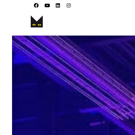
Je cherche
product
taille
taille
. Show 