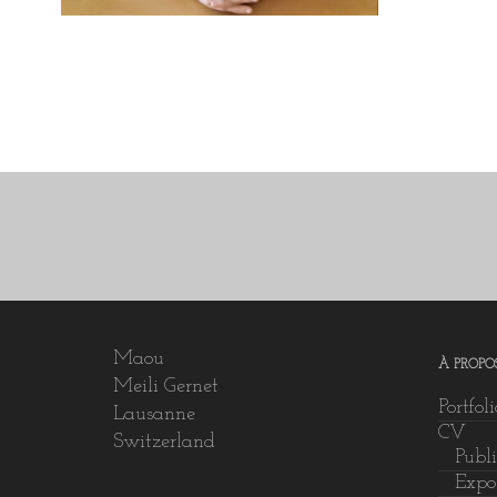
Maou
À PROPO
Meili Gernet
Portfol
Lausanne
CV
Switzerland
Publi
Expos