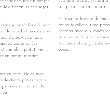
suis aussi autrice et illustr
re série destinée au compte
compte aujourd’hui quatre l
ule à travailler et que j’ai
En résumé, le coeur de mon t
souhaite coller sur ma profess
ue, je suis à l’aise à l’écrit
raconter avec soin, cohérence
d de la rédaction d’articles
aujourd’hui à la recherche d
ation d’interviews, mais
le monde et compatibles a
e fois postés sur les
l’océan.
2021 complète parfaitement
isée en communication
nte en parallèle de mon
s de clients privés depuis
ompétences en création de
ment.