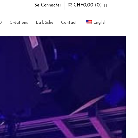
Se Connecter
CHF
0,00
(0)
Super Search
D
Créations
La bûche
Contact
English
0 Articles Dans Votre Panier
Malheureusement, votre panier est
vide
ALLER AU MAGASIN