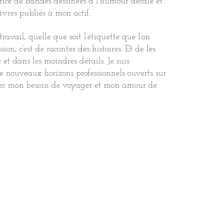
atrice de bandes dessinées à l’humour décalé et
ivres publiés à mon actif.
ravail, quelle que soit l’étiquette que l’on
ion, c’est de raconter des histoires. Et de les
 et dans les moindres détails. Je suis
e nouveaux horizons professionnels ouverts sur
vec mon besoin de voyager et mon amour de