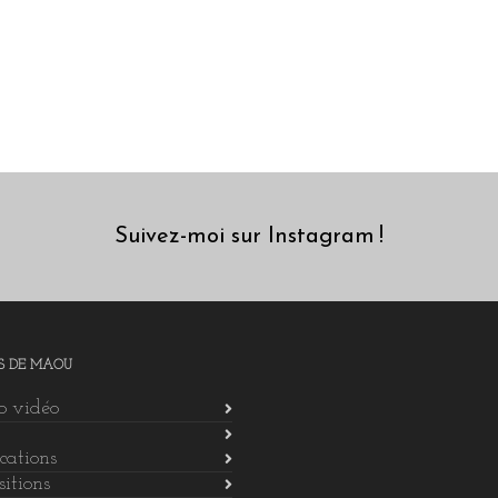
Suivez-moi sur Instagram !
S DE MAOU
io vidéo
cations
itions