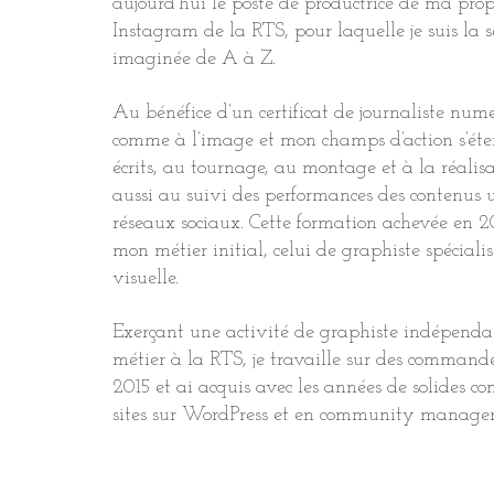
aujourd’hui le poste de productrice de ma prop
Instagram de la RTS, pour laquelle je suis la se
imaginée de A à Z.
Au bénéfice d’un certificat de journaliste numériq
comme à l’image et mon champs d’action s’éten
écrits, au tournage, au montage et à la réalis
aussi au suivi des performances des contenus un
réseaux sociaux. Cette formation achevée en 
mon métier initial, celui de graphiste spécial
visuelle.
Exerçant une activité de graphiste indépenda
métier à la RTS, je travaille sur des commande
2015 et ai acquis avec les années de solides c
sites sur WordPress et en community manage