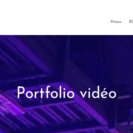
me the
couleur
items.
Maou
B
Portfolio vidéo