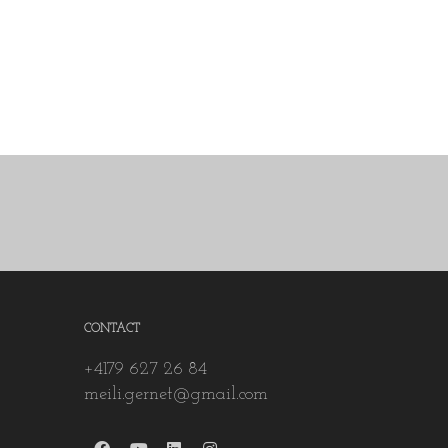
CONTACT
+4179 627 26 84
meili.gernet@gmail.com