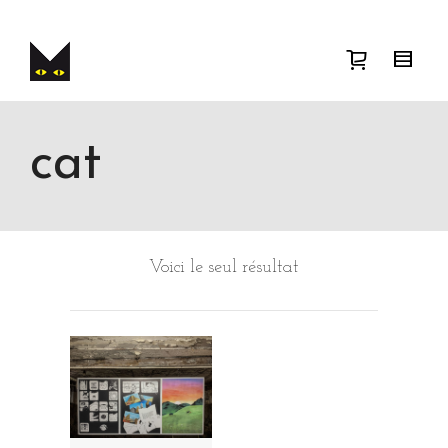
Je cherche
product
taille
taille
. Show me
the
couleur
items.
Super Search
cat
Voici le seul résultat