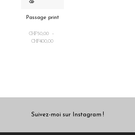
Passage print
CHF
50,00
–
Plage
CHF
400,00
de
prix :
CHF50,00
à
CHF400,00
Suivez-moi sur Instagram !