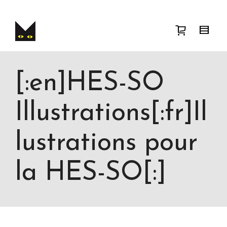
Je cherche
product
taille
taille
. Show me
the
couleur
items.
Super Search
[:en]HES-SO
Illustrations[:fr]Il
lustrations pour
la HES-SO[:]