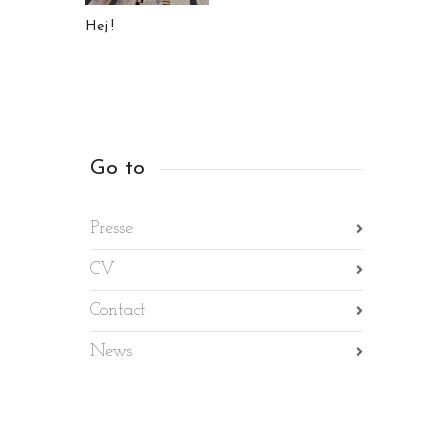
Hej !
Go to
Presse
CV
Contact
News