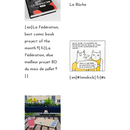
La Bûche
[:en]La Fédération,
best comic book
project of the
month !![:fr]La
Fédération, élue
meilleur projet BD
du mois de juillet !!
[:]
[:en]#Innokick[:fr]#innokick[:]