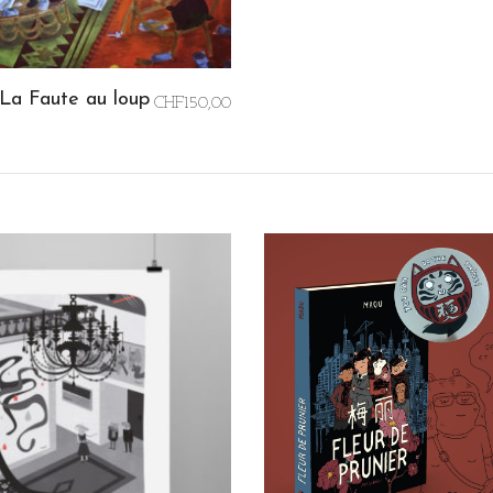
 La Faute au loup
CHF
150,00
 AU PANIER