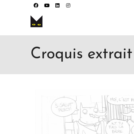
Je cherche
product
taille
taille
. Show 
Croquis extrai