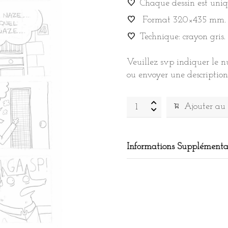
Chaque dessin est uniq
Format 320×435 mm.
Technique: crayon gris.
Veuillez svp indiquer le 
ou envoyer une descriptio
La
Ajouter au
Faute
au
loup
Informations Supplémenta
sketch
quantity