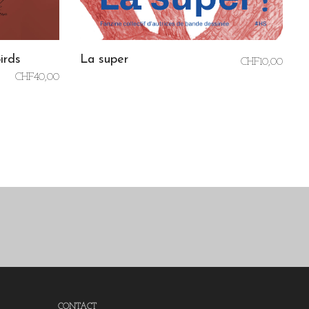
irds
La super
CHF
10,00
CHF
40,00
AJOUTER AU PANIER
CONTACT