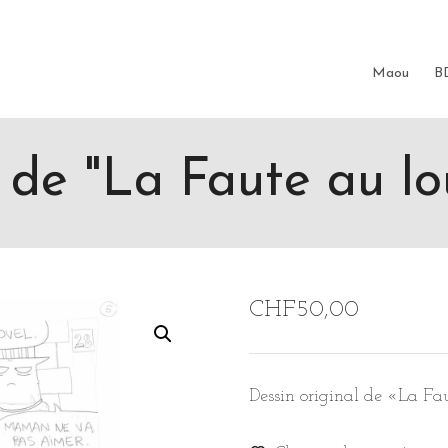
me the
couleur
items.
Maou
B
t de "La Faute au lo
CHF
50,00
Dessin original de «La Fa