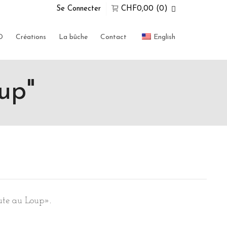
Se Connecter
CHF
0,00
(0)
Super Search
D
Créations
La bûche
Contact
English
0 Articles Dans Votre Panier
Malheureusement, votre panier est
up"
vide
ALLER AU MAGASIN
ute au Loup».