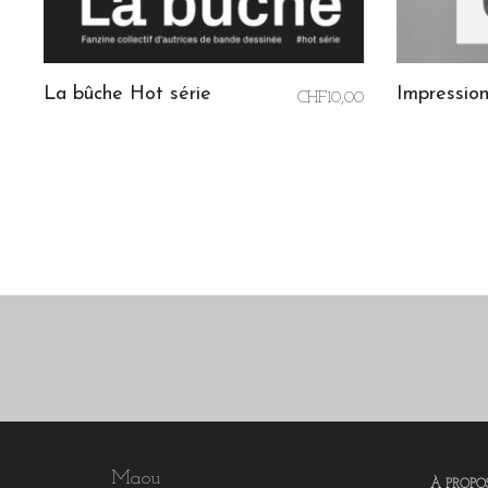
La bûche Hot série
Impression
CHF
10,00
READ MORE
SELECT 
Maou
À PROPO