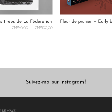
s tirées de La Fédération
Fleur de prunier — Early b
Plage
CHF
40,00
–
CHF
100,00
OPTIONS
AJOUTER AU PANIER
de
prix :
CHF40,00
à
CHF100,00
Suivez-moi sur Instagram !
S DE MAOU