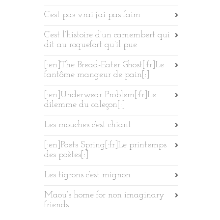
C’est pas vrai j’ai pas faim
C’est l’histoire d’un camembert qui
dit au roquefort qu’il pue
[:en]The Bread-Eater Ghost[:fr]Le
fantôme mangeur de pain[:]
[:en]Underwear Problem[:fr]Le
dilemme du caleçon[:]
Les mouches c’est chiant
[:en]Poets Spring[:fr]Le printemps
des poètes[:]
Les tigrons c’est mignon
Maou’s home for non imaginary
friends