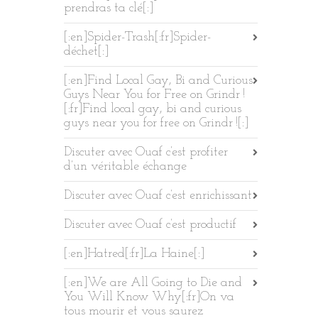
prendras ta clé[:]
[:en]Spider-Trash[:fr]Spider-
déchet[:]
[:en]Find Local Gay, Bi and Curious
Guys Near You for Free on Grindr !
[:fr]Find local gay, bi and curious
guys near you for free on Grindr ![:]
Discuter avec Ouaf c’est profiter
d’un véritable échange
Discuter avec Ouaf c’est enrichissant
Discuter avec Ouaf c’est productif
[:en]Hatred[:fr]La Haine[:]
[:en]We are All Going to Die and
You Will Know Why[:fr]On va
tous mourir et vous saurez