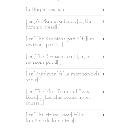
L’attaque des poux
[:en]A Man in a Hurry[:fr]Un
homme pressé[:]
[:en]The Revisions part.2[:fr]Les
révisions part.2[:]
[:en]The Revisions part.1[:fr]Les
révisions part.1[:]
[:en]Sandman[:fr]Le marchand de
sable[:]
[:en]The Most Beautiful Swiss
Books[:fr]Les plus beaux livres
suisses[:]
[:en]The House Ghost[:fr]Le
fantôme de la maison[:]