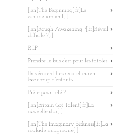
[:en]The Beginning[:fr]Le
commencement[:]
[:en]Rough Awakening ?[:fr]Réveil
difficile ?[:]
R.I.P
Prendre le bus c’est pour les faibles
Ils vécurent heureux et eurent
beaucoup d’enfants
Prête pour l’été ?
[:en]Britain Got Talent[:fr]La
nouvelle star[:]
[:en]The Imaginary Sickness[:fr]La
malade imaginaire[:]