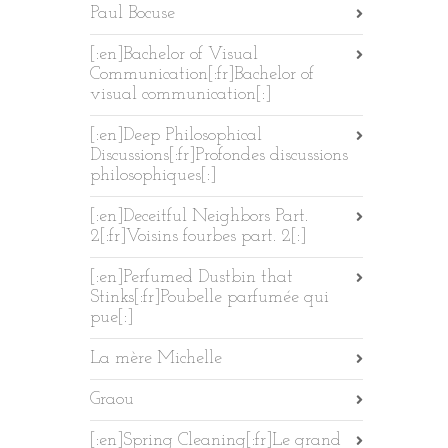
Paul Bocuse
[:en]Bachelor of Visual
Communication[:fr]Bachelor of
visual communication[:]
[:en]Deep Philosophical
Discussions[:fr]Profondes discussions
philosophiques[:]
[:en]Deceitful Neighbors Part.
2[:fr]Voisins fourbes part. 2[:]
[:en]Perfumed Dustbin that
Stinks[:fr]Poubelle parfumée qui
pue[:]
La mère Michelle
Graou
[:en]Spring Cleaning[:fr]Le grand