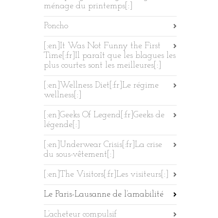
ménage du printemps[:]
Poncho
[:en]It Was Not Funny the First
Time[:fr]Il paraît que les blagues les
plus courtes sont les meilleures[:]
[:en]Wellness Diet[:fr]Le régime
wellness[:]
[:en]Geeks Of Legend[:fr]Geeks de
légende[:]
[:en]Underwear Crisis[:fr]La crise
du sous-vêtement[:]
[:en]The Visitors[:fr]Les visiteurs[:]
Le Paris-Lausanne de l’amabilité
L’acheteur compulsif