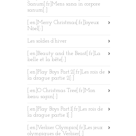
Sanum[:fr]Mens sana in corpore
sanum[:]
[:en]Merry Christmas[:fr]Joyeux
Nöel[:]
Les soldes d’hiver
[:en]Beauty and the Beast[:fr]La
belle et la bête[:]
[:en]Play Boys Part.2[:fr]Les rois de
la drague partie 2[:]
[:en]O Christmas Tree[:fr]Mon
beau sapin[:]
[:en]Play Boys Part.1[:fr]Les rois de
la drague partie 1[:]
[:en]Verbier Olympics[:fr]Les jeux
olympiques de Verbier[:]