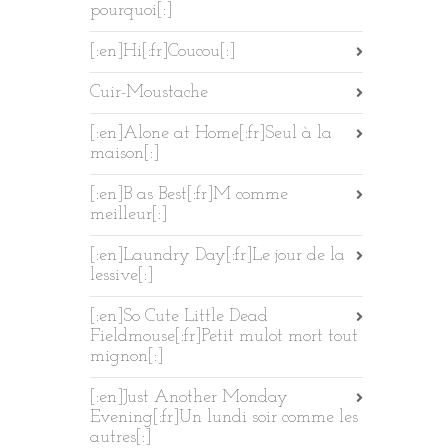
pourquoi[:]
[:en]Hi[:fr]Coucou[:]
Cuir-Moustache
[:en]Alone at Home[:fr]Seul à la
maison[:]
[:en]B as Best[:fr]M comme
meilleur[:]
[:en]Laundry Day[:fr]Le jour de la
lessive[:]
[:en]So Cute Little Dead
Fieldmouse[:fr]Petit mulot mort tout
mignon[:]
[:en]Just Another Monday
Evening[:fr]Un lundi soir comme les
autres[:]