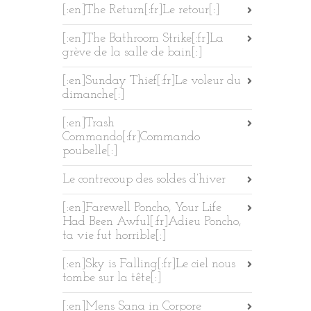
[:en]The Return[:fr]Le retour[:]
[:en]The Bathroom Strike[:fr]La
grève de la salle de bain[:]
[:en]Sunday Thief[:fr]Le voleur du
dimanche[:]
[:en]Trash
Commando[:fr]Commando
poubelle[:]
Le contrecoup des soldes d’hiver
[:en]Farewell Poncho, Your Life
Had Been Awful[:fr]Adieu Poncho,
ta vie fut horrible[:]
[:en]Sky is Falling[:fr]Le ciel nous
tombe sur la tête[:]
[:en]Mens Sana in Corpore