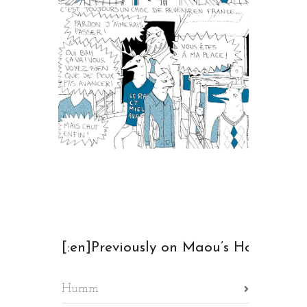
[:en]Previously on Maou’s Home[:fr
Humm