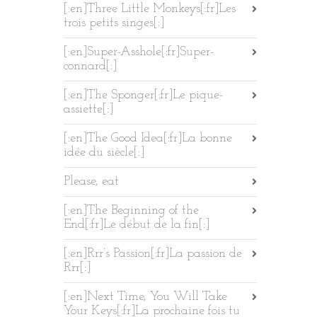
[:en]Three Little Monkeys[:fr]Les
trois petits singes[:]
[:en]Super-Asshole[:fr]Super-
connard[:]
[:en]The Sponger[:fr]Le pique-
assiette[:]
[:en]The Good Idea[:fr]La bonne
idée du siècle[:]
Please, eat
[:en]The Beginning of the
End[:fr]Le début de la fin[:]
[:en]Rrr’s Passion[:fr]La passion de
Rrr[:]
[:en]Next Time, You Will Take
Your Keys[:fr]La prochaine fois tu