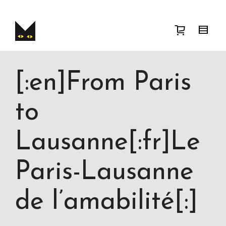
I'm looking for
product
in a size
size
.
Show me the
colour
items.
Super Search
[:en]From Paris
to
Lausanne[:fr]Le
Paris-Lausanne
de l’amabilité[:]