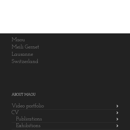
Maou
Meili Gernet
Lausanne
Switzerland
ABOUT MAOU
Video portfolio
CV
Publications
Exhibitions