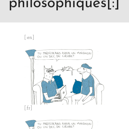
philosophiques[:]
[:en]
[:fr]