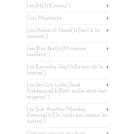
[:en]Hi[:fr]Coucou[:]
Cuir-Moustache
[:en]Alone at Home[:fr]Seul à la
maison[:]
[:en]B as Best[:fr]M comme
meilleur[:]
[:en]Laundry Day[:fr]Le jour de la
lessive[:]
[:en]So Cute Little Dead
Fieldmouse[:fr]Petit mulot mort tout
mignon[:]
[:en]Just Another Monday
Evening[:fr]Un lundi soir comme les
autres[:]
C’est pas vrai j’ai pas faim