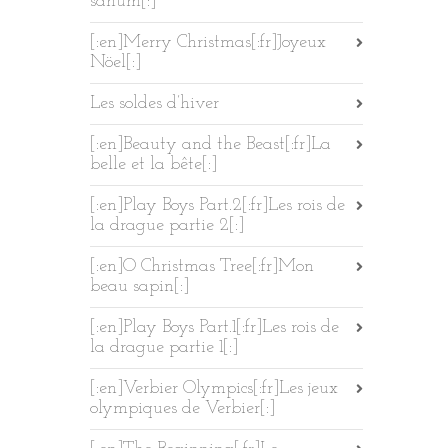
sanum[:]
[:en]Merry Christmas[:fr]Joyeux
Nöel[:]
Les soldes d’hiver
[:en]Beauty and the Beast[:fr]La
belle et la bête[:]
[:en]Play Boys Part.2[:fr]Les rois de
la drague partie 2[:]
[:en]O Christmas Tree[:fr]Mon
beau sapin[:]
[:en]Play Boys Part.1[:fr]Les rois de
la drague partie 1[:]
[:en]Verbier Olympics[:fr]Les jeux
olympiques de Verbier[:]