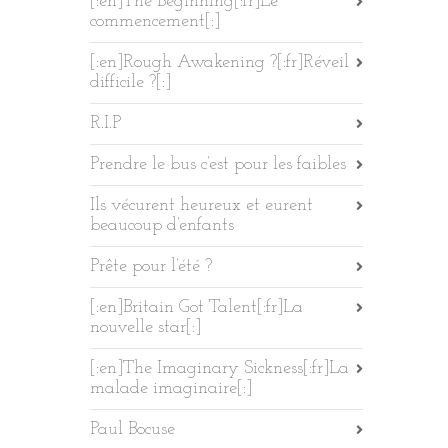
[:en]The Beginning[:fr]Le
commencement[:]
[:en]Rough Awakening ?[:fr]Réveil
difficile ?[:]
R.I.P
Prendre le bus c’est pour les faibles
Ils vécurent heureux et eurent
beaucoup d’enfants
Prête pour l’été ?
[:en]Britain Got Talent[:fr]La
nouvelle star[:]
[:en]The Imaginary Sickness[:fr]La
malade imaginaire[:]
Paul Bocuse