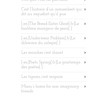
C’est l’histoire d’un camembert qui
dit au roquefort qu’il pue
[:en]The Bread-Eater Ghost[:fr]Le
fantôme mangeur de pain[:]
[:en]Underwear Problem[:fr]Le
dilemme du caleçon[:]
Les mouches c’est chiant
[:en]Poets Spring[:fr]Le printemps
des poètes[:]
Les tigrons c’est mignon
Maou’s home for non imaginary
friends