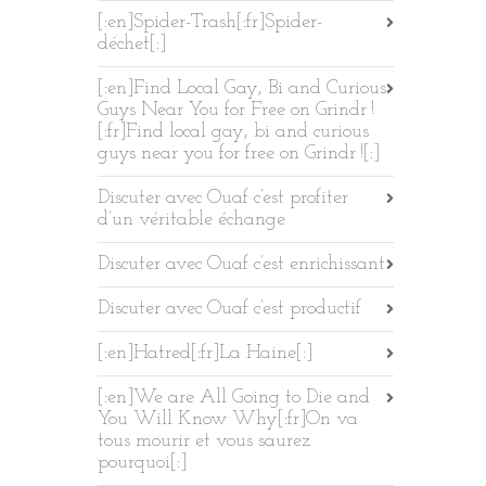
[:en]Spider-Trash[:fr]Spider-
déchet[:]
[:en]Find Local Gay, Bi and Curious
Guys Near You for Free on Grindr !
[:fr]Find local gay, bi and curious
guys near you for free on Grindr ![:]
Discuter avec Ouaf c’est profiter
d’un véritable échange
Discuter avec Ouaf c’est enrichissant
Discuter avec Ouaf c’est productif
[:en]Hatred[:fr]La Haine[:]
[:en]We are All Going to Die and
You Will Know Why[:fr]On va
tous mourir et vous saurez
pourquoi[:]