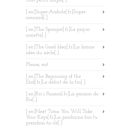
trois petits singes[:]
[:en]Super-Asshole[:fr]Super-
connard[:]
[:en]The Sponger[:fr]Le pique-
assiette[:]
[:en]The Good Idea[:fr]La bonne
idée du siècle[:]
Please, eat
[:en]The Beginning of the
End[:fr]Le début de la fin[:]
[:en]Rrr’s Passion[:fr]La passion de
Rrr[:]
[:en]Next Time, You Will Take
Your Keys[:fr]La prochaine fois tu
prendras ta clé[:]