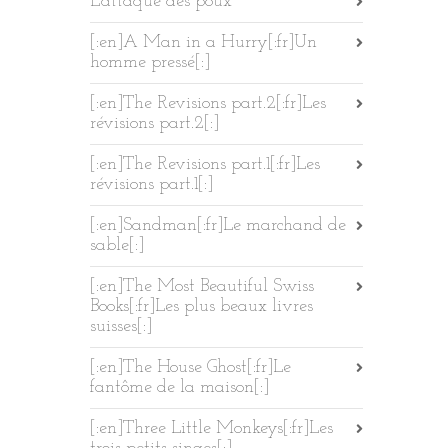
L’attaque des poux
[:en]A Man in a Hurry[:fr]Un
homme pressé[:]
[:en]The Revisions part.2[:fr]Les
révisions part.2[:]
[:en]The Revisions part.1[:fr]Les
révisions part.1[:]
[:en]Sandman[:fr]Le marchand de
sable[:]
[:en]The Most Beautiful Swiss
Books[:fr]Les plus beaux livres
suisses[:]
[:en]The House Ghost[:fr]Le
fantôme de la maison[:]
[:en]Three Little Monkeys[:fr]Les