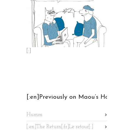
[:]
[:en]Previously on Maou’s Home[:fr
Humm
[:en]The Return[:fr]Le retour[:]