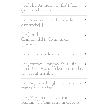
[:en]The Bathroom Strike[:fr]La
grève de la salle de bain[:]
[:en]Sunday Thief[:fr]Le voleur du
dimanche[:]
[:en]Trash
Commando[:fr]Commando
poubelle[:]
Le contrecoup des soldes d’hiver
[:en]Farewell Poncho, Your Life
Had Been Awful[:fr]Adieu Poncho,
ta vie fut horrible[:]
[:en]Sky is Falling[:fr]Le ciel nous
tombe sur la tête[:]
[:en]Mens Sana in Corpore
Sanum[:fr]Mens sana in corpore