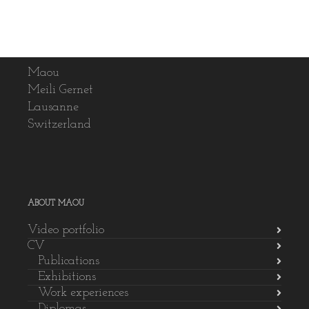
Maou
Meili Gernet
Lausanne
Switzerland
ABOUT MAOU
Video portfolio
CV
Publications
Exhibitions
Work experiences
Diplomas