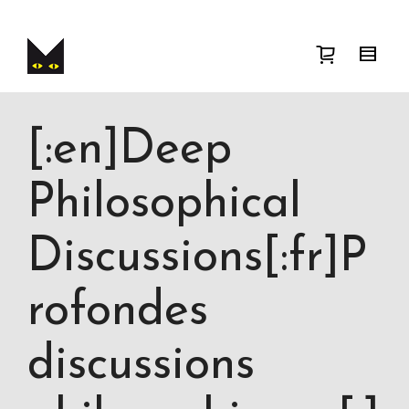
I'm looking for
product
in a size
size
.
Show me the
colour
items.
Super Search
[:en]Deep
Philosophical
Discussions[:fr]P
rofondes
discussions