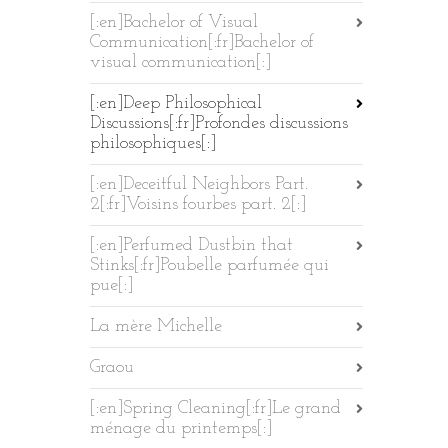
[:en]Bachelor of Visual
Communication[:fr]Bachelor of
visual communication[:]
[:en]Deep Philosophical
Discussions[:fr]Profondes discussions
philosophiques[:]
[:en]Deceitful Neighbors Part.
2[:fr]Voisins fourbes part. 2[:]
[:en]Perfumed Dustbin that
Stinks[:fr]Poubelle parfumée qui
pue[:]
La mère Michelle
Graou
[:en]Spring Cleaning[:fr]Le grand
ménage du printemps[:]