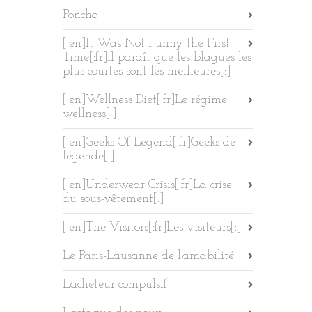
Poncho
[:en]It Was Not Funny the First
Time[:fr]Il paraît que les blagues les
plus courtes sont les meilleures[:]
[:en]Wellness Diet[:fr]Le régime
wellness[:]
[:en]Geeks Of Legend[:fr]Geeks de
légende[:]
[:en]Underwear Crisis[:fr]La crise
du sous-vêtement[:]
[:en]The Visitors[:fr]Les visiteurs[:]
Le Paris-Lausanne de l’amabilité
L’acheteur compulsif