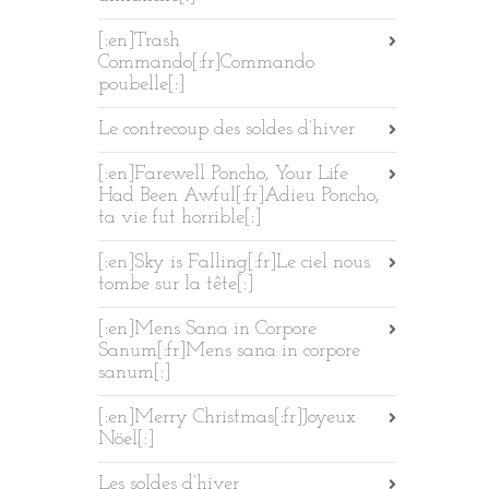
[:en]Trash
Commando[:fr]Commando
poubelle[:]
Le contrecoup des soldes d’hiver
[:en]Farewell Poncho, Your Life
Had Been Awful[:fr]Adieu Poncho,
ta vie fut horrible[:]
[:en]Sky is Falling[:fr]Le ciel nous
tombe sur la tête[:]
[:en]Mens Sana in Corpore
Sanum[:fr]Mens sana in corpore
sanum[:]
[:en]Merry Christmas[:fr]Joyeux
Nöel[:]
Les soldes d’hiver