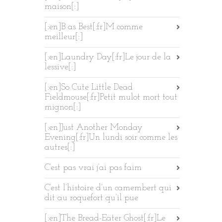
maison[:]
[:en]B as Best[:fr]M comme
meilleur[:]
[:en]Laundry Day[:fr]Le jour de la
lessive[:]
[:en]So Cute Little Dead
Fieldmouse[:fr]Petit mulot mort tout
mignon[:]
[:en]Just Another Monday
Evening[:fr]Un lundi soir comme les
autres[:]
C’est pas vrai j’ai pas faim
C’est l’histoire d’un camembert qui
dit au roquefort qu’il pue
[:en]The Bread-Eater Ghost[:fr]Le