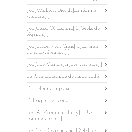
[:en]Wellness Diet[:fr]Le régime
wellness[:]
[:en]Geeks Of Legend[:fr]Geeks de
légende[:]
[:en]Underwear Crisis[:fr]La crise
du sous-vêtement[:]
[:en]The Visitors[:fr]Les visiteurs[:]
Le Paris-Lausanne de l’amabilité
L’acheteur compulsif
L’attaque des poux
[:en]A Man in a Hurry[:fr]Un
homme pressé[:]
[:en]The Revisions part.2[:fr]Les