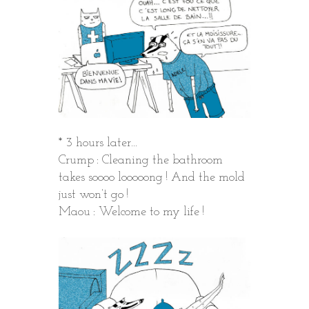
* 3 hours later…
Crump : Cleaning the bathroom
takes soooo looooong ! And the mold
just won’t go !
Maou : Welcome to my life !