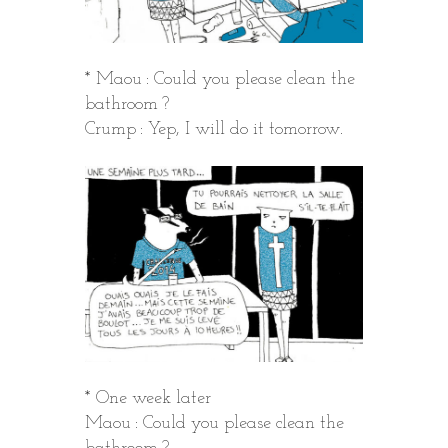
* Maou : Could you please clean the
bathroom ?
Crump : Yep, I will do it tomorrow.
* One week later
Maou : Could you please clean the