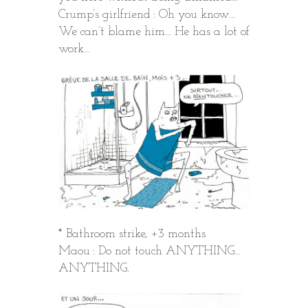
Crump’s girlfriend : Oh you know…
We can’t blame him… He has a lot of
work…
* Bathroom strike, +3 months
Maou : Do not touch ANYTHING…
ANYTHING.