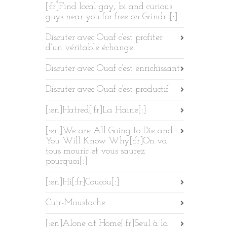
[:fr]Find local gay, bi and curious
guys near you for free on Grindr ![:]
Discuter avec Ouaf c’est profiter
d’un véritable échange
Discuter avec Ouaf c’est enrichissant
Discuter avec Ouaf c’est productif
[:en]Hatred[:fr]La Haine[:]
[:en]We are All Going to Die and
You Will Know Why[:fr]On va
tous mourir et vous saurez
pourquoi[:]
[:en]Hi[:fr]Coucou[:]
Cuir-Moustache
[:en]Alone at Home[:fr]Seul à la