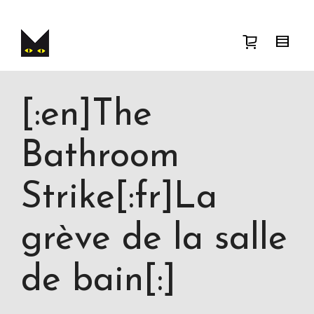
Je cherche
product
taille
taille
. Show me
the
couleur
items.
Super Search
[:en]The
Bathroom
Strike[:fr]La
grève de la salle
de bain[:]