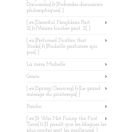
Discussions[:fr]Profondes discussions
philosophiques[:]
[:en]Deceitful Neighbors Part.
2[:fr]Voisins fourbes part. 2[:]
[:en]Perfumed Dustbin that
Stinks[:fr]Poubelle parfumée qui
pue[:]
La mère Michelle
Graou
[:en]Spring Cleaning[:fr]Le grand
ménage du printemps[:]
Poncho
[:en]It Was Not Funny the First
Time[:fr]Il paraît que les blagues les
plus courtes sont les meilleures[:]