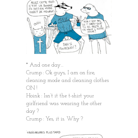
* And one day…
Crump : Ok guys, I am on fire,
cleaning mode and cleaning clothes
ON !
Hoink : Isn’t it the t-shirt your
girlfriend was wearing the other
day ?
Crump : Yes, it is. Why ?