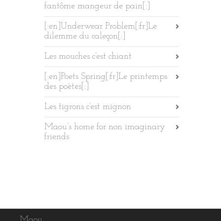
fantôme mangeur de pain[:]
[:en]Underwear Problem[:fr]Le
dilemme du caleçon[:]
Les mouches c’est chiant
[:en]Poets Spring[:fr]Le printemps
des poètes[:]
Les tigrons c’est mignon
Maou’s home for non imaginary
friends
Maou