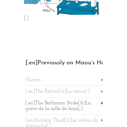
[:]
[:en]Previously on Maou’s Home[:fr
Humm
[:en]The Return[:fr]Le retour[:]
[:en]The Bathroom Strike[:fr]La
grève de la salle de bain[:]
[:en]Sunday Thief[:fr]Le voleur du
dimanche[:]