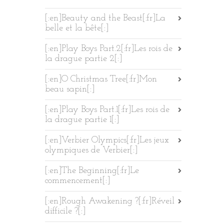
[:en]Beauty and the Beast[:fr]La
belle et la bête[:]
[:en]Play Boys Part.2[:fr]Les rois de
la drague partie 2[:]
[:en]O Christmas Tree[:fr]Mon
beau sapin[:]
[:en]Play Boys Part.1[:fr]Les rois de
la drague partie 1[:]
[:en]Verbier Olympics[:fr]Les jeux
olympiques de Verbier[:]
[:en]The Beginning[:fr]Le
commencement[:]
[:en]Rough Awakening ?[:fr]Réveil
difficile ?[:]