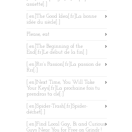
assiette[:]
[:en]The Good Idea[:fr]La bonne
idée du siècle[:]
Please, eat
[:en]The Beginning of the
End[:fr]Le début de la fin[:]
[:en]Rrr’s Passion[:fr]La passion de
Rrr[:]
[:en]Next Time, You Will Take
Your Keys[:fr]La prochaine fois tu
prendras ta clé[:]
[:en]Spider-Trash[:fr]Spider-
déchet[:]
[:en]Find Local Gay, Bi and Curious
Guys Near You for Free on Grindr !