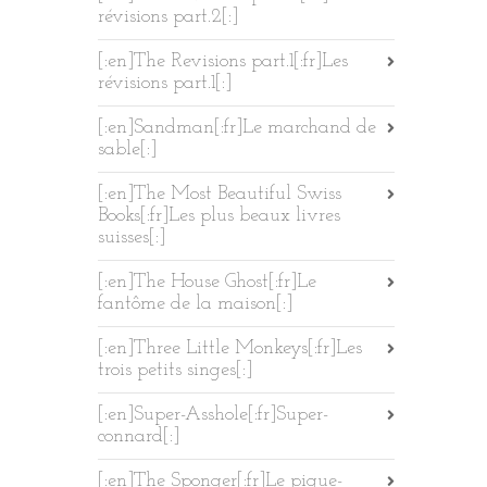
révisions part.2[:]
[:en]The Revisions part.1[:fr]Les
révisions part.1[:]
[:en]Sandman[:fr]Le marchand de
sable[:]
[:en]The Most Beautiful Swiss
Books[:fr]Les plus beaux livres
suisses[:]
[:en]The House Ghost[:fr]Le
fantôme de la maison[:]
[:en]Three Little Monkeys[:fr]Les
trois petits singes[:]
[:en]Super-Asshole[:fr]Super-
connard[:]
[:en]The Sponger[:fr]Le pique-