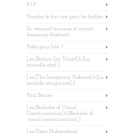
R.I.P
Prendre le bus c’est pour les faibles
Ils vécurent heureux et eurent
beaucoup d’enfants
Prête pour l’été ?
[:en]Britain Got Talent[:fr]La
nouvelle star[:]
[:en]The Imaginary Sickness[:fr]La
malade imaginaire[:]
Paul Bocuse
[:en]Bachelor of Visual
Communication[:fr]Bachelor of
visual communication[:]
[:en]Deep Philosophical