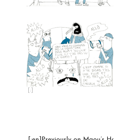
[:]
[:en]Previously on Maou’s Home[:fr