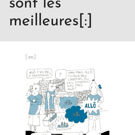
sont les
meilleures[:]
[:en]