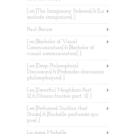
[:en]The Imaginary Sickness[:fr]La
malade imaginaire[:]
Paul Bocuse
[:en]Bachelor of Visual
Communication[:fr]Bachelor of
visual communication[:]
[:en]Deep Philosophical
Discussions[:fr]Profondes discussions
philosophiques[:]
[:en]Deceitful Neighbors Part.
2[:fr]Voisins fourbes part. 2[:]
[:en]Perfumed Dustbin that
Stinks[:fr]Poubelle parfumée qui
pue[:]
La mère Michelle