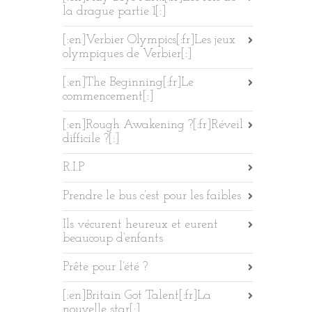
la drague partie 1[:]
[:en]Verbier Olympics[:fr]Les jeux
olympiques de Verbier[:]
[:en]The Beginning[:fr]Le
commencement[:]
[:en]Rough Awakening ?[:fr]Réveil
difficile ?[:]
R.I.P
Prendre le bus c’est pour les faibles
Ils vécurent heureux et eurent
beaucoup d’enfants
Prête pour l’été ?
[:en]Britain Got Talent[:fr]La
nouvelle star[:]