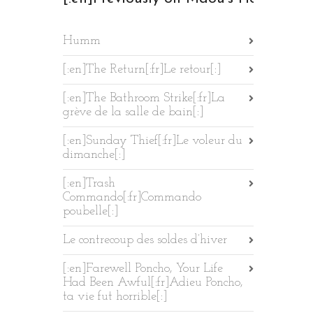
Humm
[:en]The Return[:fr]Le retour[:]
[:en]The Bathroom Strike[:fr]La
grève de la salle de bain[:]
[:en]Sunday Thief[:fr]Le voleur du
dimanche[:]
[:en]Trash
Commando[:fr]Commando
poubelle[:]
Le contrecoup des soldes d’hiver
[:en]Farewell Poncho, Your Life
Had Been Awful[:fr]Adieu Poncho,
ta vie fut horrible[:]