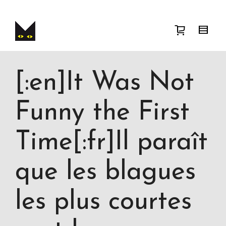
Je cherche
product
taille
taille
. Show me
the
couleur
items.
Super Search
[:en]It Was Not
Funny the First
Time[:fr]Il paraît
que les blagues
les plus courtes