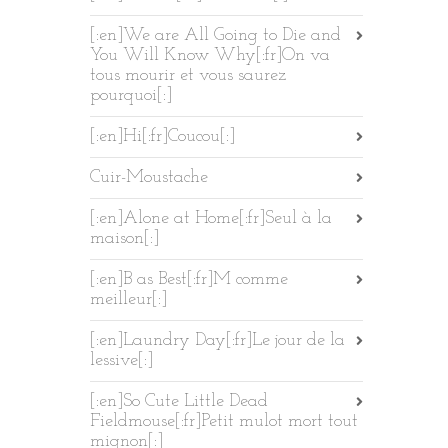
[:en]We are All Going to Die and
You Will Know Why[:fr]On va
tous mourir et vous saurez
pourquoi[:]
[:en]Hi[:fr]Coucou[:]
Cuir-Moustache
[:en]Alone at Home[:fr]Seul à la
maison[:]
[:en]B as Best[:fr]M comme
meilleur[:]
[:en]Laundry Day[:fr]Le jour de la
lessive[:]
[:en]So Cute Little Dead
Fieldmouse[:fr]Petit mulot mort tout
mignon[:]