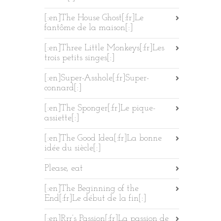
[:en]The House Ghost[:fr]Le
fantôme de la maison[:]
[:en]Three Little Monkeys[:fr]Les
trois petits singes[:]
[:en]Super-Asshole[:fr]Super-
connard[:]
[:en]The Sponger[:fr]Le pique-
assiette[:]
[:en]The Good Idea[:fr]La bonne
idée du siècle[:]
Please, eat
[:en]The Beginning of the
End[:fr]Le début de la fin[:]
[:en]Rrr’s Passion[:fr]La passion de