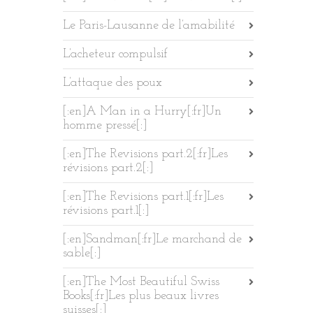
Le Paris-Lausanne de l’amabilité
L’acheteur compulsif
L’attaque des poux
[:en]A Man in a Hurry[:fr]Un
homme pressé[:]
[:en]The Revisions part.2[:fr]Les
révisions part.2[:]
[:en]The Revisions part.1[:fr]Les
révisions part.1[:]
[:en]Sandman[:fr]Le marchand de
sable[:]
[:en]The Most Beautiful Swiss
Books[:fr]Les plus beaux livres
suisses[:]