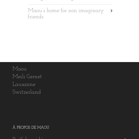
Maou’s home for non imaginary
friends
Maou
Meili Gernet
Lausanne
Switzerland
À PROPOS DE MAOU