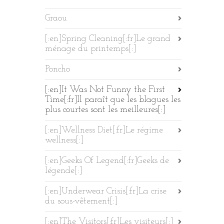
Graou
[:en]Spring Cleaning[:fr]Le grand
ménage du printemps[:]
Poncho
[:en]It Was Not Funny the First
Time[:fr]Il paraît que les blagues les
plus courtes sont les meilleures[:]
[:en]Wellness Diet[:fr]Le régime
wellness[:]
[:en]Geeks Of Legend[:fr]Geeks de
légende[:]
[:en]Underwear Crisis[:fr]La crise
du sous-vêtement[:]
[:en]The Visitors[:fr]Les visiteurs[:]