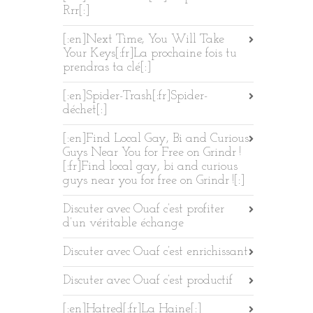
Rrr[:]
[:en]Next Time, You Will Take
Your Keys[:fr]La prochaine fois tu
prendras ta clé[:]
[:en]Spider-Trash[:fr]Spider-
déchet[:]
[:en]Find Local Gay, Bi and Curious
Guys Near You for Free on Grindr !
[:fr]Find local gay, bi and curious
guys near you for free on Grindr ![:]
Discuter avec Ouaf c’est profiter
d’un véritable échange
Discuter avec Ouaf c’est enrichissant
Discuter avec Ouaf c’est productif
[:en]Hatred[:fr]La Haine[:]