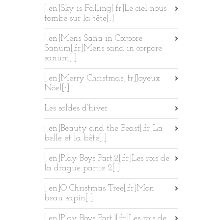
[:en]Sky is Falling[:fr]Le ciel nous
tombe sur la tête[:]
[:en]Mens Sana in Corpore
Sanum[:fr]Mens sana in corpore
sanum[:]
[:en]Merry Christmas[:fr]Joyeux
Nöel[:]
Les soldes d’hiver
[:en]Beauty and the Beast[:fr]La
belle et la bête[:]
[:en]Play Boys Part.2[:fr]Les rois de
la drague partie 2[:]
[:en]O Christmas Tree[:fr]Mon
beau sapin[:]
[:en]Play Boys Part.1[:fr]Les rois de