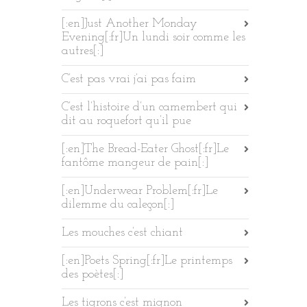
[:en]Just Another Monday
Evening[:fr]Un lundi soir comme les
autres[:]
C’est pas vrai j’ai pas faim
C’est l’histoire d’un camembert qui
dit au roquefort qu’il pue
[:en]The Bread-Eater Ghost[:fr]Le
fantôme mangeur de pain[:]
[:en]Underwear Problem[:fr]Le
dilemme du caleçon[:]
Les mouches c’est chiant
[:en]Poets Spring[:fr]Le printemps
des poètes[:]
Les tigrons c’est mignon